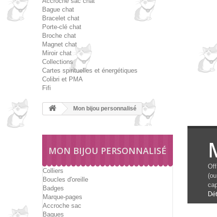
Accroche sac chat
Bague chat
Bracelet chat
Porte-clé chat
Broche chat
Magnet chat
Miroir chat
Collections
Cartes spirituelles et énergétiques
Colibri et PMA
Fifi
Mon bijou personnalisé
MON BIJOU PERSONNALISÉ
Off
Colliers
(ou
Boucles d'oreille
cap
Badges
Dét
Marque-pages
Accroche sac
Bagues