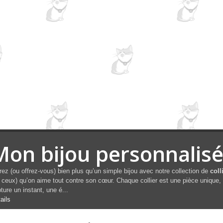
Mon bijou personnalis
rez (ou offrez-vous) bien plus qu’un simple bijou avec notre collection de
coll
 ceux) qu’on aime tout contre son cœur. Chaque collier est une pièce unique, c
ture un instant, une é...
ails