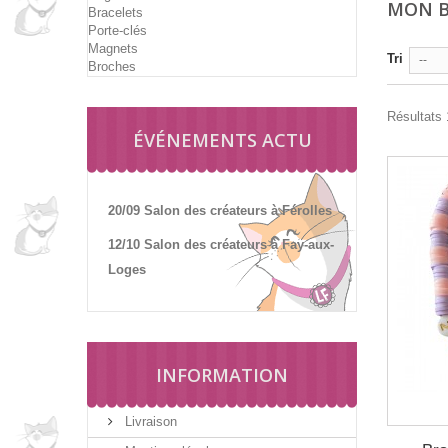
MON B
Bracelets
Porte-clés
Magnets
Tri
--
Broches
Résultats 
ÉVÉNEMENTS ACTU
20/09 Salon des créateurs à Férolles
12/10 Salon des créateurs à Fay-aux-
Loges
INFORMATION
Livraison