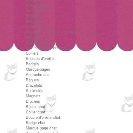
Marque-pages
Accroche sac
Bagues
Bracelets
Porte-clés
Bijoux de téléphone / Bijoux de sac
Magnets
Bracelet Enfant
Mon bijou personnalisé
Colliers
Boucles d'oreille
Badges
Marque-pages
Accroche sac
Bagues
Bracelets
Porte-clés
Magnets
Broches
Bijoux chat
Collier chat
Boucle d'oreille chat
Badge chat
Marque page chat