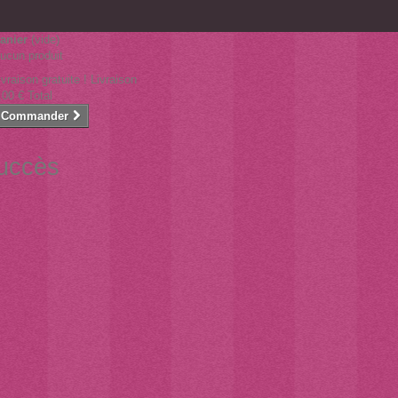
anier
(vide)
ucun produit
ivraison gratuite !
Livraison
,00 €
Total
Commander
succès