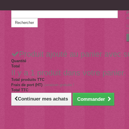
P
A
Rechercher
L
0
Produit ajouté au panier avec 
Quantité
Total
Il y a 1 produit dans votre panier.
Total produits TTC
Frais de port (HT)
Livraison gratuite !
Total TTC
Continuer mes achats
Commander