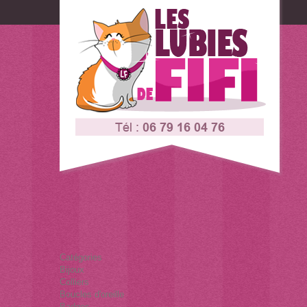
Connexion
Contactez-nous
Catégories
Bijoux
Colliers
Boucles d'oreille
Badges