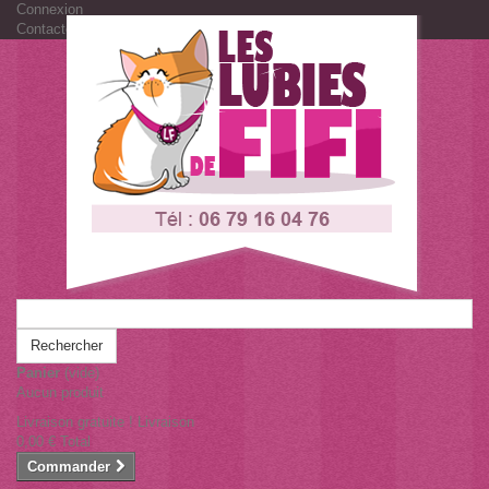
Connexion
Contactez-nous
Rechercher
Panier
(vide)
Aucun produit
Livraison gratuite !
Livraison
0,00 €
Total
Commander