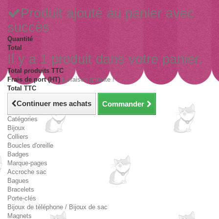
Produit ajouté au panier avec
succès
Quantité
Total
Il y a 1 produit dans votre panier.
Total produits TTC
Frais de port (HT)
Livraison gratuite !
Total TTC
Continuer mes achats
Commander
Catégories
Bijoux
Colliers
Boucles d'oreille
Badges
Marque-pages
Accroche sac
Bagues
Bracelets
Porte-clés
Bijoux de téléphone / Bijoux de sac
Magnets