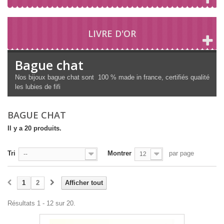
LIVRE D'OR
Bague chat
Nos bijoux bague chat sont 100 % made in france, certifiés qualité
les lubies de fifi
BAGUE CHAT
Il y a 20 produits.
Tri
Montrer
par page
--
12
1
2
Afficher tout
Résultats 1 - 12 sur 20.