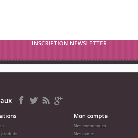
INSCRIPTION NEWSLETTER
iaux
ations
Mon compte
ns
Mes commandes
 produits
Mes avoirs