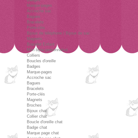
Marque-pages
Accroche sac
Bagues
Bracelets
Porte-clés
Bijoux de téléphone / Bijoux de sac
Magnets
Bracelet Enfant
Mon bijou personnalisé
Colliers
Boucles d'oreille
Badges
Marque-pages
Accroche sac
Bagues
Bracelets
Porte-clés
Magnets
Broches
Bijoux chat
Collier chat
Boucle d'oreille chat
Badge chat
Marque page chat