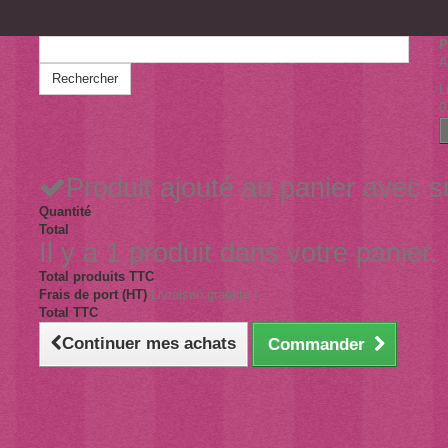
P
A
Rechercher
L
0
Produit ajouté au panier avec 
Quantité
Total
Il y a 1 produit dans votre panier.
Total produits TTC
Frais de port (HT)
Livraison gratuite !
Total TTC
Continuer mes achats
Commander