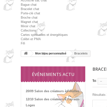
Accroche sac chat
Bague chat
Bracelet chat
Porte-clé chat
Broche chat
Magnet chat
Miroir chat
Collections
Cartes spirituelles et énergétiques
Colibri et PMA
Fifi
Mon bijou personnalisé
Bracelets
BRACE
ÉVÉNEMENTS ACTU
Tri
--
20/09 Salon des créateurs à Férolles
Résultats 1
12/10 Salon des créateurs à Fay-aux-
Loges