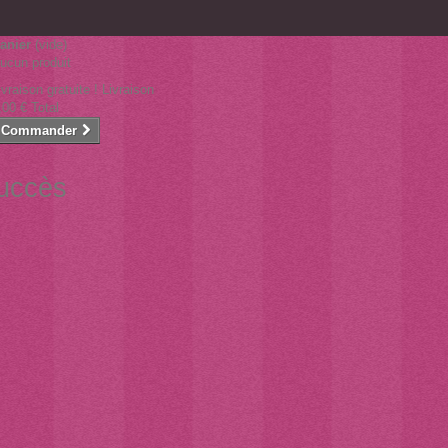
anier
(vide)
ucun produit
ivraison gratuite !
Livraison
,00 €
Total
Commander
succès