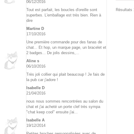
06/12/2016
Résultats 1
Tout est parfait, les boucles d'oreille sont
superbes. L'emballage est très bien. Rien à
dire
Martine D
17/10/2016
Une première commande pour des fanas de
chat... Et hop, un marque page, un bracelet et
2 badges... De jolis dessins,...
Aline s
06/10/2016
Très joli collier qui plait beaucoup ! Je fais de
la pub car j'adore !
Isabelle D
21/04/2016
nous nous sommes rencontrées au salon du
chat et j'ai acheté un porte clef très sympa
"chat keep cool" ensuite j'ai...
Isabelle A
19/12/2014
Petites broches personnalisées avec de