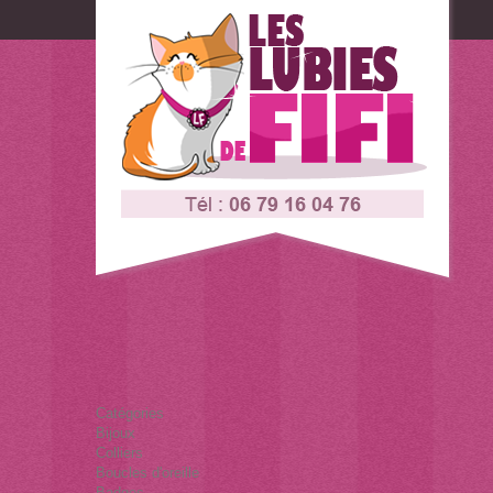
Connexion
Contactez-nous
Catégories
Bijoux
Colliers
Boucles d'oreille
Badges