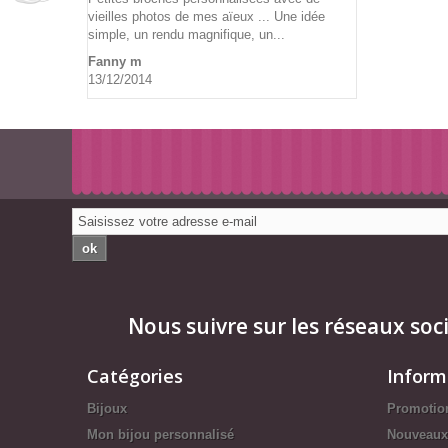
vieilles photos de mes aïeux ... Une idée
simple, un rendu magnifique, un...
Fanny m
13/12/2014
ok
Nous suivre sur les réseaux soc
Catégories
Inform
Bijoux
Promotio
Mon bijou personnalisé
Nouveaux