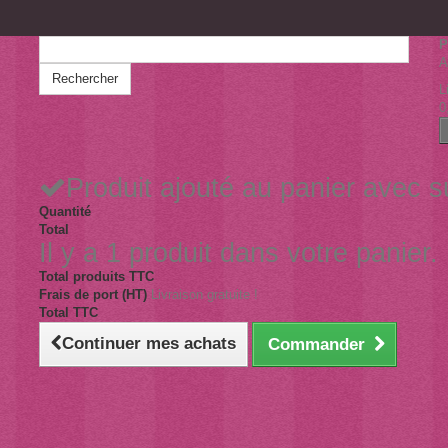
P
A
Rechercher
L
0
Produit ajouté au panier avec 
Quantité
Total
Il y a 1 produit dans votre panier.
Total produits TTC
Frais de port (HT)
Livraison gratuite !
Total TTC
Continuer mes achats
Commander