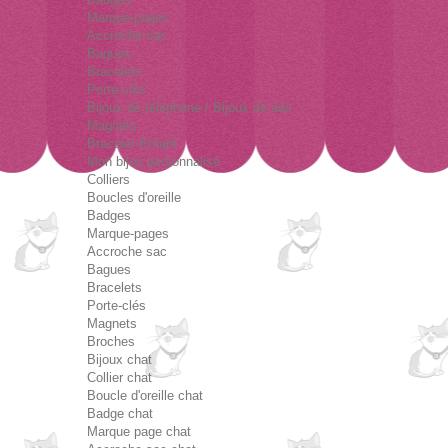
Marque-pages
Accroche sac
Bagues
Bracelets
Porte-clés
Bijoux de téléphone / Bijoux de sac
Magnets
Bracelet Enfant
Mon bijou personnalisé
Colliers
Boucles d'oreille
Badges
Marque-pages
Accroche sac
Bagues
Bracelets
Porte-clés
Magnets
Broches
Bijoux chat
Collier chat
Boucle d'oreille chat
Badge chat
Marque page chat