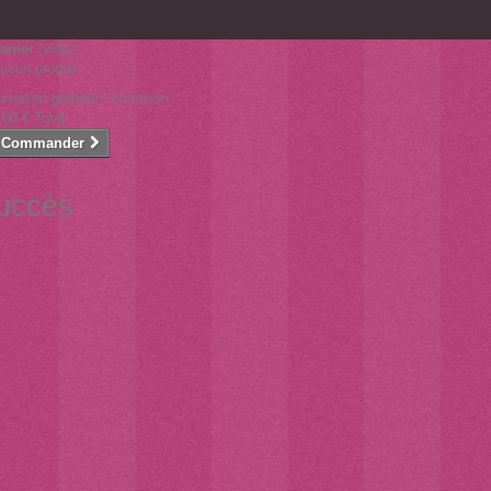
anier
(vide)
ucun produit
ivraison gratuite !
Livraison
,00 €
Total
Commander
succès