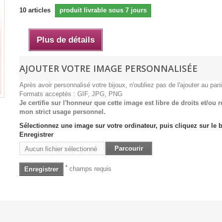
10
articles
produit livrable sous 7 jours
Plus de détails
AJOUTER VOTRE IMAGE PERSONNALISÉE
Après avoir personnalisé votre bijoux, n'oubliez pas de l'ajouter au pani
Formats acceptés : GIF, JPG, PNG
Je certifie sur l'honneur que cette image est libre de droits et/ou 
mon strict usage personnel.
Sélectionnez une image sur votre ordinateur, puis cliquez sur le 
Enregistrer
Parcourir
Aucun fichier sélectionné
*
champs requis
Enregistrer