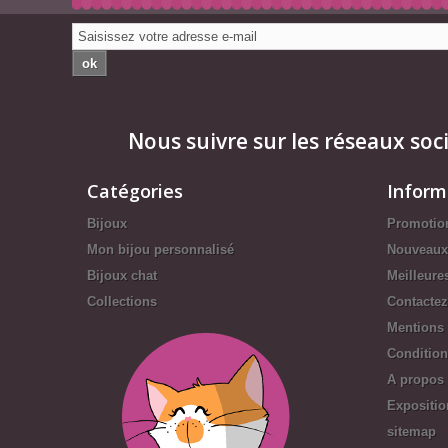
ok
Nous suivre sur les réseaux soc
Catégories
Inform
Bijoux
Promotio
Mon bijou personnalisé
Nouveaux
Bijoux chat
Meilleure
Collections
Contacte
Mentions 
Conditions
A propos
Expositio
sitemap