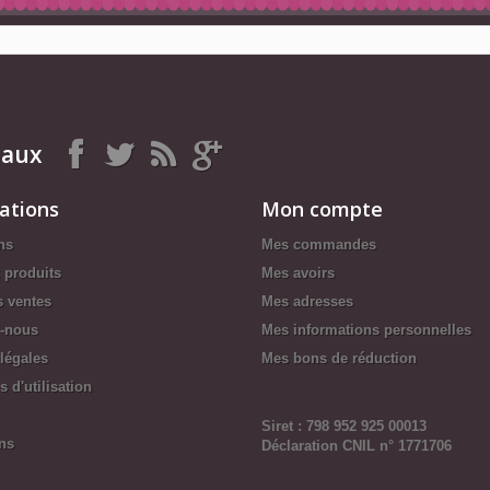
iaux
ations
Mon compte
ns
Mes commandes
 produits
Mes avoirs
s ventes
Mes adresses
z-nous
Mes informations personnelles
légales
Mes bons de réduction
 d'utilisation
Siret : 798 952 925 00013
ns
Déclaration CNIL n° 1771706