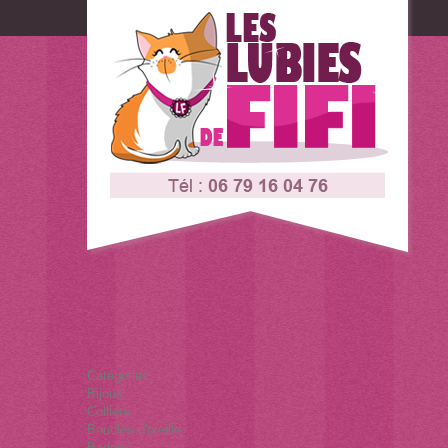
Connexion
Contactez-nous
Catégories
Bijoux
Colliers
Boucles d'oreille
Badges