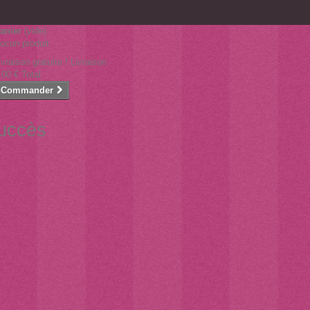
anier
(vide)
ucun produit
ivraison gratuite !
Livraison
,00 €
Total
Commander
succès