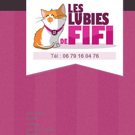
Connexion
Contactez-nous
Catégories
Bijoux
Colliers
Boucles d'oreille
Badges