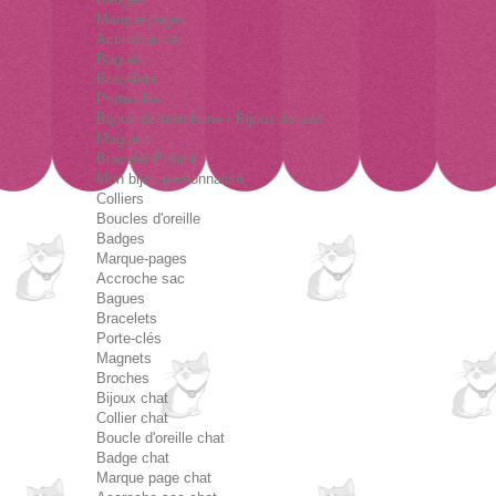
Marque-pages
Accroche sac
Bagues
Bracelets
Porte-clés
Bijoux de téléphone / Bijoux de sac
Magnets
Bracelet Enfant
Mon bijou personnalisé
Colliers
Boucles d'oreille
Badges
Marque-pages
Accroche sac
Bagues
Bracelets
Porte-clés
Magnets
Broches
Bijoux chat
Collier chat
Boucle d'oreille chat
Badge chat
Marque page chat