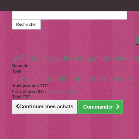
P
A
Rechercher
L
0
Produit ajouté au panier avec 
Quantité
Total
Il y a 1 produit dans votre panier.
Total produits TTC
Frais de port (HT)
Livraison gratuite !
Total TTC
Continuer mes achats
Commander