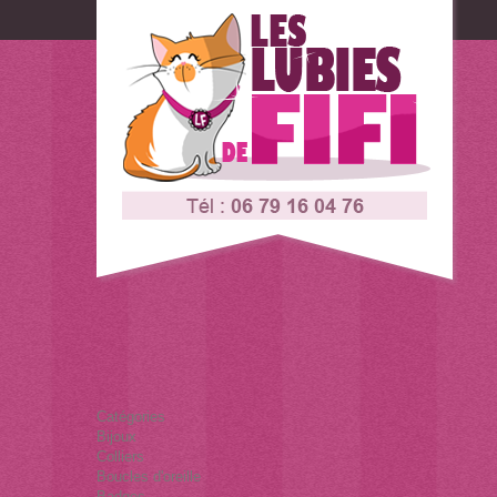
Connexion
Contactez-nous
Catégories
Bijoux
Colliers
Boucles d'oreille
Badges