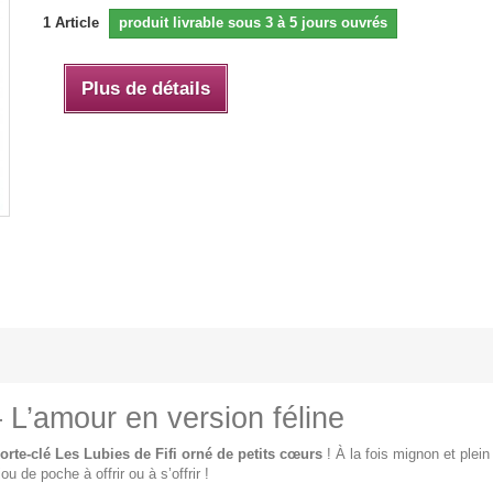
1
Article
produit livrable sous 3 à 5 jours ouvrés
Plus de détails
– L’amour en version féline
orte-clé Les Lubies de Fifi orné de petits cœurs
! À la fois mignon et plei
 de poche à offrir ou à s’offrir !