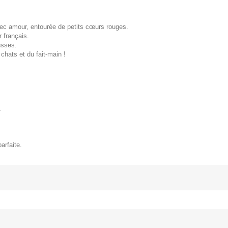
ec amour, entourée de petits cœurs rouges.
r français.
usses.
chats et du fait-main !
.
arfaite.