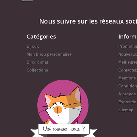
Nous suivre sur les réseaux soc
Catégories
Inform
Bijoux
Promotio
Mon bijou personnalisé
Nouveaux
Bijoux chat
Meilleure
Collections
Contacte
Mentions 
Conditions
A propos
Expositio
sitemap