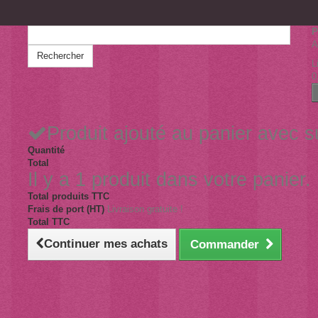
P
A
Rechercher
L
0
Produit ajouté au panier avec 
Quantité
Total
Il y a 1 produit dans votre panier.
Total produits TTC
Frais de port (HT)
Livraison gratuite !
Total TTC
Continuer mes achats
Commander