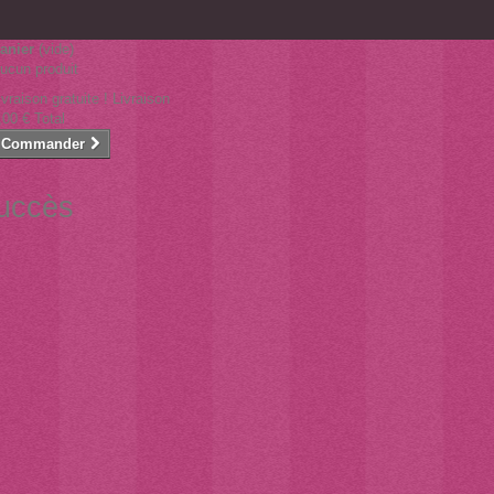
anier
(vide)
ucun produit
ivraison gratuite !
Livraison
,00 €
Total
Commander
succès