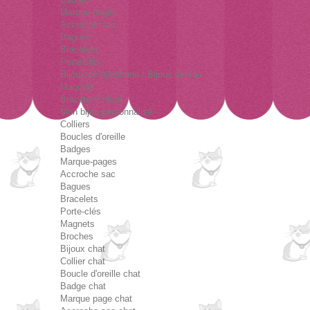
Marque-pages
Accroche sac
Bagues
Bracelets
Porte-clés
Bijoux de téléphone / Bijoux de sac
Magnets
Bracelet Enfant
Mon bijou personnalisé
Colliers
Boucles d'oreille
Badges
Marque-pages
Accroche sac
Bagues
Bracelets
Porte-clés
Magnets
Broches
Bijoux chat
Collier chat
Boucle d'oreille chat
Badge chat
Marque page chat