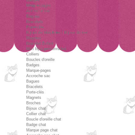
Marque-pages
Accroche sac
Bagues
Bracelets
Porte-clés
Bijoux de téléphone / Bijoux de sac
Magnets
Bracelet Enfant
Mon bijou personnalisé
Colliers
Boucles d'oreille
Badges
Marque-pages
Accroche sac
Bagues
Bracelets
Porte-clés
Magnets
Broches
Bijoux chat
Collier chat
Boucle d'oreille chat
Badge chat
Marque page chat