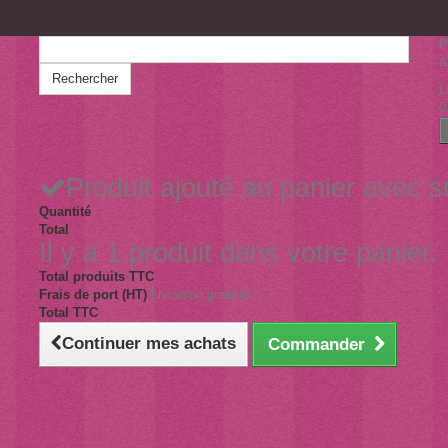
P
A
Rechercher
L
0
Produit ajouté au panier avec 
Quantité
Total
Il y a 1 produit dans votre panier.
Total produits TTC
Frais de port (HT)
Livraison gratuite !
Total TTC
Continuer mes achats
Commander