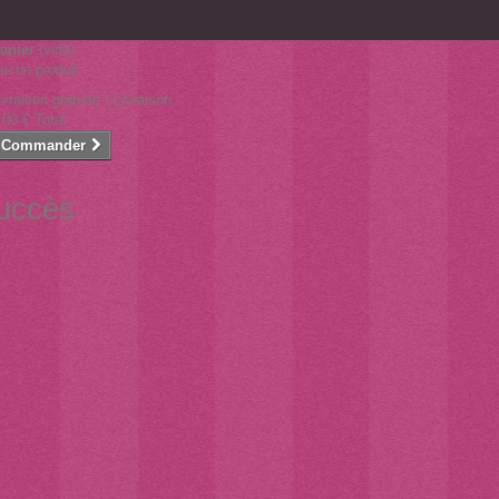
anier
(vide)
ucun produit
ivraison gratuite !
Livraison
,00 €
Total
Commander
succès