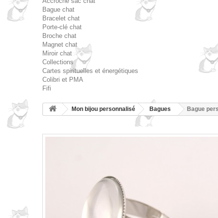
Accroche sac chat
Bague chat
Bracelet chat
Porte-clé chat
Broche chat
Magnet chat
Miroir chat
Collections
Cartes spirituelles et énergétiques
Colibri et PMA
Fifi
Mon bijou personnalisé
Bagues
Bague pers