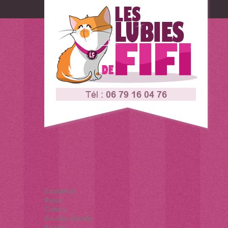
Connexion
Contactez-nous
Catégories
Bijoux
Colliers
Boucles d'oreille
Badges