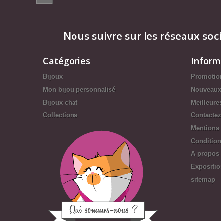
Nous suivre sur les réseaux soc
Catégories
Inform
Bijoux
Promotio
Mon bijou personnalisé
Nouveaux
Bijoux chat
Meilleure
Collections
Contacte
Mentions 
Conditions
A propos
Expositio
sitemap