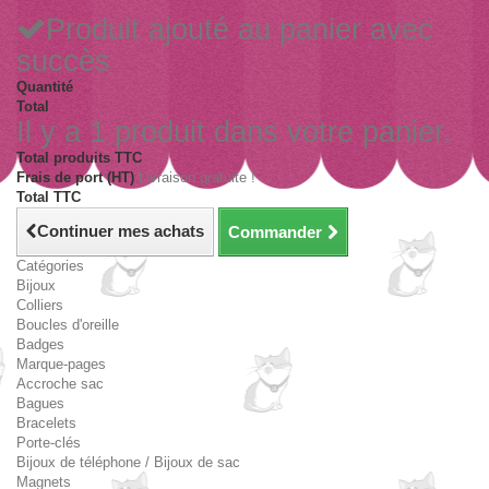
Produit ajouté au panier avec
succès
Quantité
Total
Il y a 1 produit dans votre panier.
Total produits TTC
Frais de port (HT)
Livraison gratuite !
Total TTC
Continuer mes achats
Commander
Catégories
Bijoux
Colliers
Boucles d'oreille
Badges
Marque-pages
Accroche sac
Bagues
Bracelets
Porte-clés
Bijoux de téléphone / Bijoux de sac
Magnets