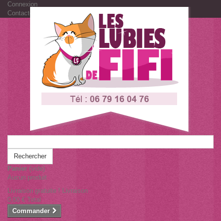
Connexion
Contactez-nous
Rechercher
Panier
(vide)
Aucun produit
Livraison gratuite !
Livraison
0,00 €
Total
Commander