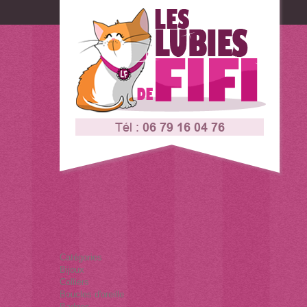
Connexion
Contactez-nous
Catégories
Bijoux
Colliers
Boucles d'oreille
Badges