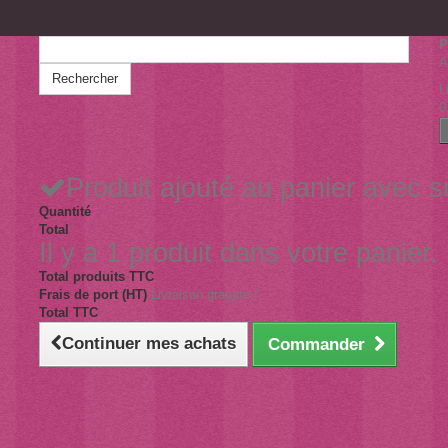
P
A
Rechercher
L
0
Produit ajouté au panier avec 
Quantité
Total
Il y a 1 produit dans votre panier.
Total produits TTC
Frais de port (HT)
Livraison gratuite !
Total TTC
Continuer mes achats
Commander