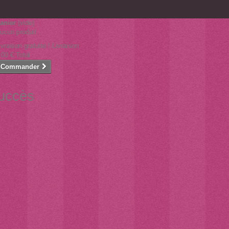
anier
(vide)
ucun produit
ivraison gratuite !
Livraison
,00 €
Total
Commander
succès