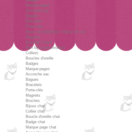
Marque-pages
Accroche sac
Bagues
Bracelets
Porte-clés
Bijoux de téléphone / Bijoux de sac
Magnets
Bracelet Enfant
Mon bijou personnalisé
Colliers
Boucles d'oreille
Badges
Marque-pages
Accroche sac
Bagues
Bracelets
Porte-clés
Magnets
Broches
Bijoux chat
Collier chat
Boucle d'oreille chat
Badge chat
Marque page chat