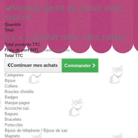
Produit ajouté au panier avec
succès
Quantité
Total
Il y a 1 produit dans votre panier.
Total produits TTC
Frais de port (HT)
Livraison gratuite !
Total TTC
Continuer mes achats
Commander
Catégories
Bijoux
Colliers
Boucles d'oreille
Badges
Marque-pages
Accroche sac
Bagues
Bracelets
Porte-clés
Bijoux de téléphone / Bijoux de sac
Magnets