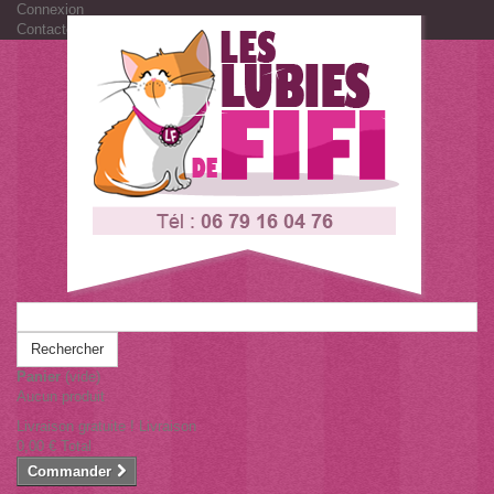
Connexion
Contactez-nous
Rechercher
Panier
(vide)
Aucun produit
Livraison gratuite !
Livraison
0,00 €
Total
Commander