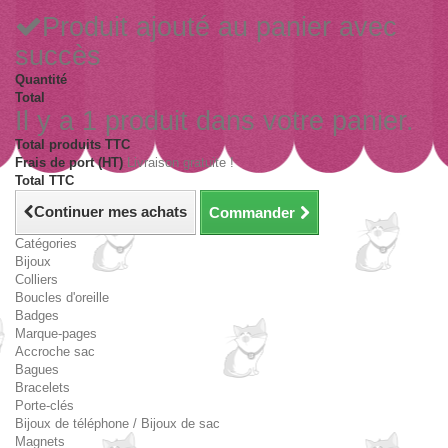
Produit ajouté au panier avec
succès
Quantité
Total
Il y a 1 produit dans votre panier.
Total produits TTC
Frais de port (HT)
Livraison gratuite !
Total TTC
Continuer mes achats
Commander
Catégories
Bijoux
Colliers
Boucles d'oreille
Badges
Marque-pages
Accroche sac
Bagues
Bracelets
Porte-clés
Bijoux de téléphone / Bijoux de sac
Magnets