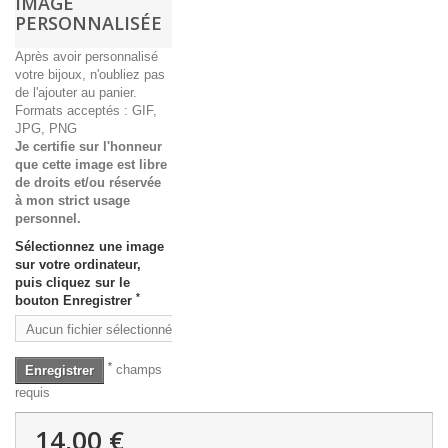
IMAGE
PERSONNALISÉE
Après avoir personnalisé
votre bijoux, n'oubliez pas
de l'ajouter au panier.
Formats acceptés : GIF,
JPG, PNG
Je certifie sur l'honneur
que cette image est libre
de droits et/ou réservée
à mon strict usage
personnel.
Sélectionnez une image
sur votre ordinateur,
puis cliquez sur le
*
bouton Enregistrer
Aucun fichier sélectionné
Parcourir
*
champs
Enregistrer
requis
14,00 €