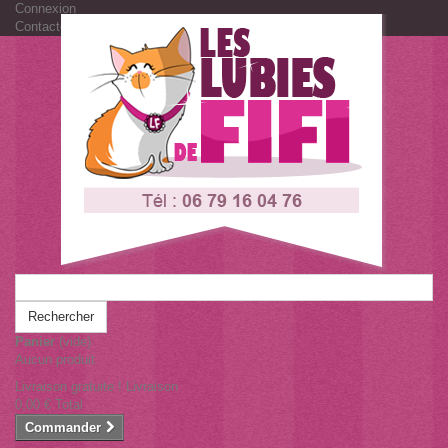
Connexion
Contactez-nous
Rechercher
Panier
(vide)
Aucun produit
Livraison gratuite !
Livraison
0,00 €
Total
Commander